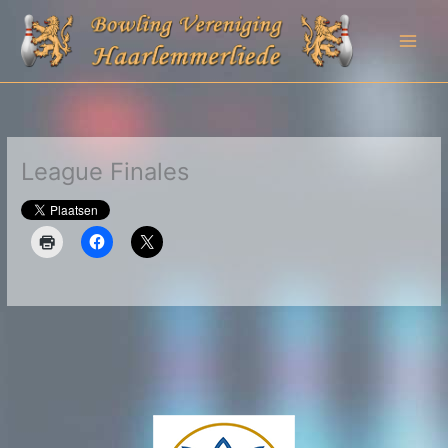
Ga
naar
de
inhoud
League Finales