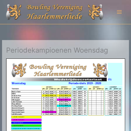
Ga
naar
de
inhoud
Periodekampioenen Woensdag