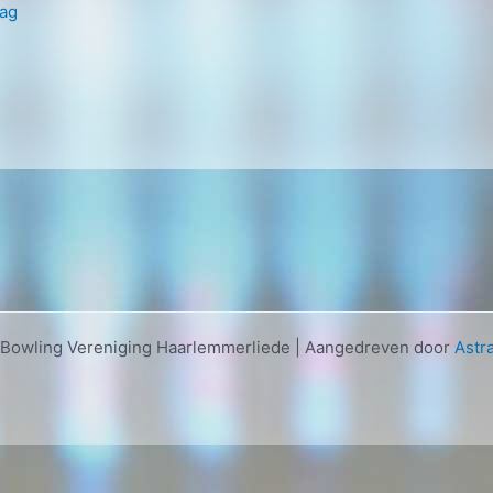
dag
 Bowling Vereniging Haarlemmerliede | Aangedreven door
Astr