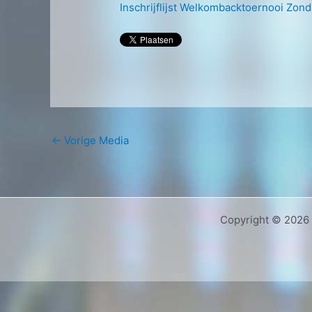
Inschrijflijst Welkombacktoernooi Zon
←
Vorige Media
Copyright © 2026