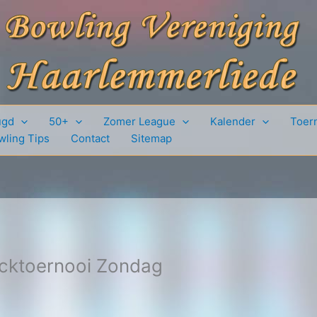
ugd
50+
Zomer League
Kalender
Toer
wling Tips
Contact
Sitemap
backtoernooi Zondag