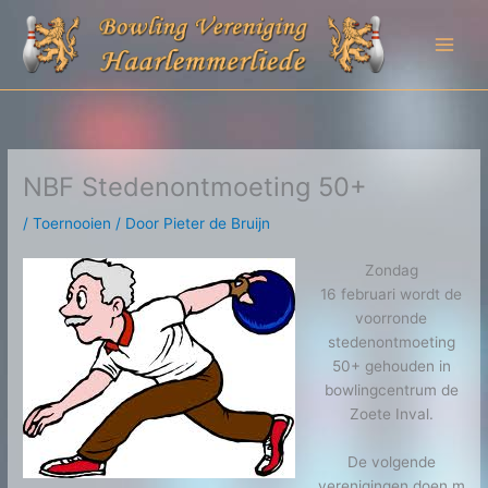
Ga
naar
de
inhoud
NBF Stedenontmoeting 50+
/
Toernooien
/ Door
Pieter de Bruijn
Zondag
16 februari wordt de
voorronde
stedenontmoeting
50+ gehouden in
bowlingcentrum de
Zoete Inval.
De volgende
verenigingen
doen
m