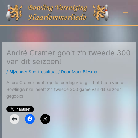
Ga
naar
de
inhoud
André Cramer gooit z’n tweede 300
van dit seizoen!
/
Bijzonder Sportresultaat
/ Door
Mark Biesma
André Cramer heeft op donderdag vroeg in het team van de
Bowlingwinkel heeft z’n tweede 300 game van dit seizoen
gegooid!