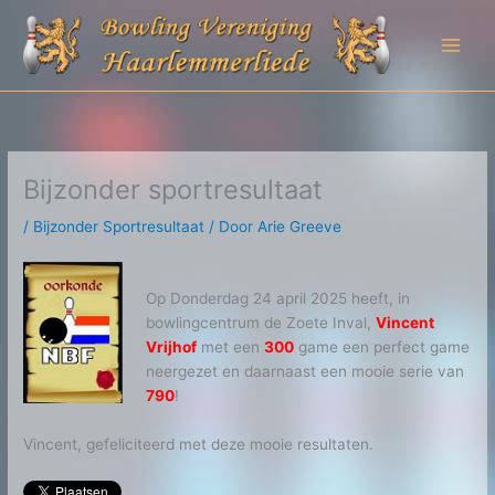
Ga
naar
de
inhoud
Bijzonder sportresultaat
/
Bijzonder Sportresultaat
/ Door
Arie Greeve
Op Donderdag 24 april 2025 heeft, in
bowlingcentrum de Zoete Inval,
Vincent
Vrijhof
met een
300
game een perfect game
neergezet en daarnaast een mooie serie van
790
!
Vincent, gefeliciteerd met deze mooie resultaten.