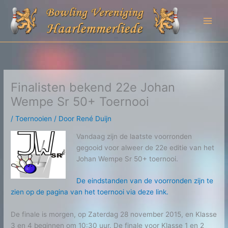
Ga
naar
de
inhoud
Finalisten bekend 22e Johan
Wempe Sr 50+ Toernooi
/
Toernooien
/ Door
René Duijn
Vandaag zijn de laatste voorronden
gegooid voor alweer de 22e editie van het
Johan Wempe Sr 50+ toernooi.
De eindstanden van de voorronden zijn te
zien op de pagina van het toernooi via deze link.
De finale is morgen, op Zaterdag 28 november 2015, en Klasse
3 en 4 beginnen om 10:30 uur. De finale voor Klasse 1 en 2