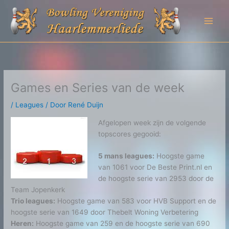
Ga
naar
de
inhoud
Games en Series van de week
/
Leagues
/ Door
René Duijn
Afgelopen week zijn de volgende
topscores gegooid:
5 mans leagues:
Hoogste game
van 1061 voor De Beste Print.nl en
de hoogste serie van 2953 door de
Team Jopenkerk
Trio leagues:
Hoogste game van 583 voor HVB Support en de
hoogste serie van 1649 door Thebelt Woning Verbetering
Heren:
Hoogste game van 259 en de hoogste serie van 690