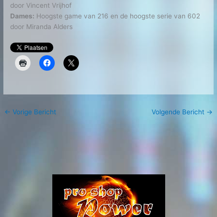
door Vincent Vrijhof
Dames:
Hoogste game van 216 en de hoogste serie van 602
door Miranda Alders
←
Vorige Bericht
Volgende Bericht
→