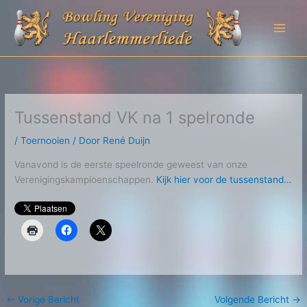
Ga
naar
de
inhoud
Tussenstand VK na 1 spelronde
/
Toernooien
/ Door
René Duijn
Vanavond is de eerste speelronde geweest van onze
Verenigingskampioenschappen.
Kijk hier voor de tussenstand…
←
Vorige Bericht
Volgende Bericht
→