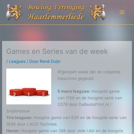
Ga
naar
de
inhoud
Games en Series van de week
/
Leagues
/ Door
René Duijn
Afgelopen week zijn de volgende
topscores gegooid:
5 mans leagues:
Hoogste game
van 1159 en de hoogste serie van
3378 door DeBestePrint.nl /
Snijderbouw
Trio leagues:
Hoogste game van 626 en de hoogste serie van
1836 door LACO Techniek
Heren:
Hoogste game van 288 door Jelle IJlst en de hoogste