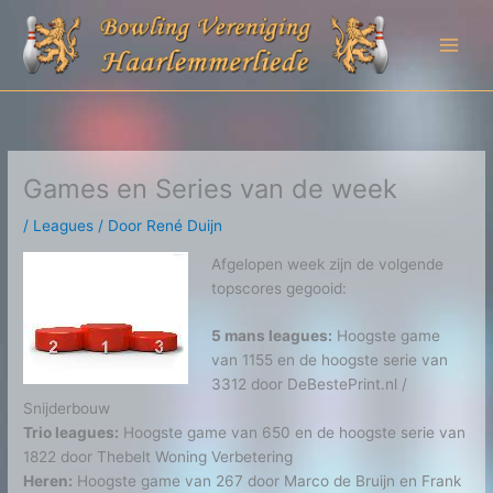
Ga
naar
de
inhoud
Games en Series van de week
/
Leagues
/ Door
René Duijn
Afgelopen week zijn de volgende
topscores gegooid:
5 mans leagues:
Hoogste game
van 1155 en de hoogste serie van
3312 door DeBestePrint.nl /
Snijderbouw
Trio leagues:
Hoogste game van 650 en de hoogste serie van
1822 door Thebelt Woning Verbetering
Heren:
Hoogste game van 267 door Marco de Bruijn en Frank