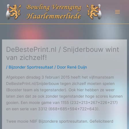
Ga
naar
de
inhoud
DeBestePrint.nl / Snijderbouw wint
van zichzelf!
/
Bijzonder Sportresultaat
/ Door
René Duijn
Afgelopen dinsdag 3 februari 2015 heeft het vijfmansteam
DeBestePrint.nl/Snijderbouw tegen zichzelf moeten spelen
(Booster team als tegenstander). Ook hier hebben ze weer
laten zien dat ze ook zonder tegenstander hoge scores kunnen
gooien. Een mooie game van 1155 (232+213+267+226+217)
en een serie van 3312 (668+685+594+722+643).
Twee mooie NBF Bijzondere sportresultaten. Gefeliciteerd