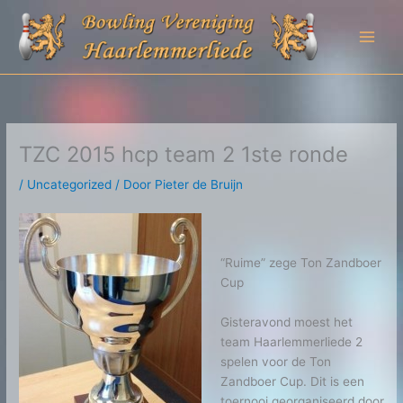
Ga
naar
de
inhoud
TZC 2015 hcp team 2 1ste ronde
/
Uncategorized
/ Door
Pieter de Bruijn
“Ruime” zege Ton Zandboer
Cup
Gisteravond moest het
team Haarlemmerliede 2
spelen voor de Ton
Zandboer Cup. Dit is een
toernooi georganiseerd door