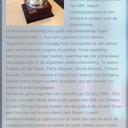
het NBF, waarin
verenigingsteams in een
afvalrace strijden voor de
overwinning.
Onze eerste wedstrijd was gelijk een streekderby tegen
Haarlemmermeer 2. Dus extra gebrand om te winnen.
Tegenover stond een jeugdig team bestaande uit een aantal
zeer getalenteerde jongens en meiden. Onze opstelling
bestond uit alleen maar dames, waarmee we ook grotendeels
zijn uitgekomen in de afgelopen stedenontmoeting. Te weten:
Saskia van der Maas, Petra Abspoel, Denise Bonnes, Tamara
Bonnes, Sharon Hoekstra et moi en als reserve Gon Fortgens.
Denise moest ergens anders al spelen, dus zijn we met z’n
vijven de strijd aangegaan.
De eerste game was met een verschil van 25 pins (786 – 761)
in ons voordeel. Mede dankzij een game van 209 van Tamara
en een 202 van Saskia hadden we die gelijk in de pocket. Even
een foto van het scorescherm naar Robert (coach
stedenontmoeting) gestuurd om te laten zien dat we echt de
spares kunnen maken en alleen de splits hadden laten staan.