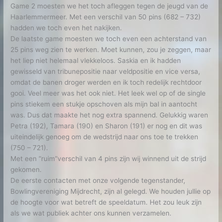
Game 2 moesten we het toch afleggen tegen de jeugd van de
Haarlemmermeer. Met een verschil van 50 pins (682 – 732)
hadden we toch even het nakijken.
De laatste game moesten we toch even een achterstand van
25 pins weg zien te werken. Moet kunnen, zou je zeggen, maar
het liep niet helemaal vlekkeloos. Saskia en ik hadden
gewisseld van tribunepositie naar veldpositie en vice versa,
omdat de banen droger werden en ik toch redelijk rechtdoor
gooi. Veel meer was het ook niet. Het leek wel op of de single
pins stiekem een stukje opschoven als mijn bal in aantocht
was. Dus dat maakte het nog extra spannend. Gelukkig waren
Petra (192), Tamara (190) en Sharon (191) er nog en dit was
uiteindelijk genoeg om de wedstrijd naar ons toe te trekken
(750 – 721).
Met een “ruim”verschil van 4 pins zijn wij winnend uit de strijd
gekomen.
De eerste contacten met onze volgende tegenstander,
Bowlingvereniging Mijdrecht, zijn al gelegd. We houden jullie op
de hoogte voor wat betreft de speeldatum. Het zou leuk zijn
als we wat publiek achter ons kunnen verzamelen.